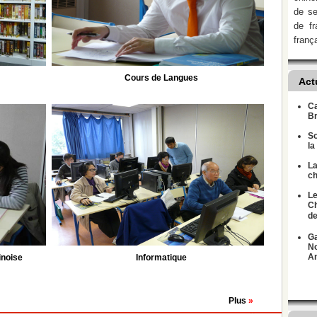
de se
de fr
franç
Cours de Langues
Act
Ca
B
So
la
La
ch
Le
Ch
de
Ga
No
Am
inoise
Informatique
Plus
»