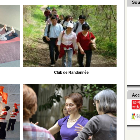
Sou
Club de Randonnée
Acc