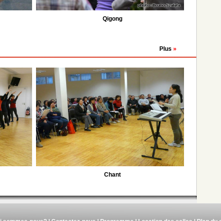
Qigong
Plus
»
Chant