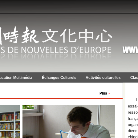
ucation Multimédia
Échanges Culturels
Activités culturelles
Clas
Plus
»
L
essa
resso
franç
orga
diver
chino