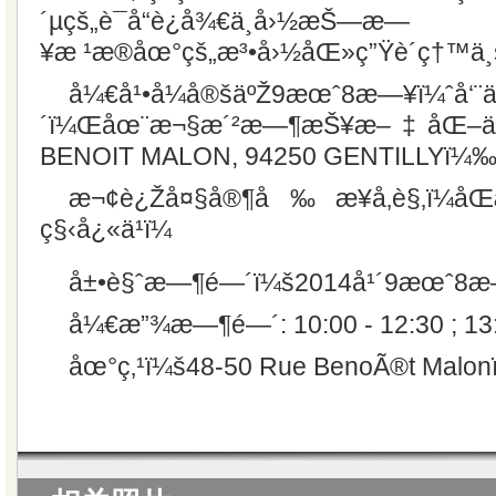
´µçš„è¯å“è¿å¾€ä¸­å›½æŠ—æ—
¥æ ¹æ®åœ°çš„æ³•å›½åŒ»ç”Ÿè´ç†™ä¸š
å¼€å¹•å¼å®šäºŽ9æœˆ8æ—¥ï¼ˆå‘¨ä¸
´ï¼Œåœ¨æ¬§æ´²æ—¶æŠ¥æ–‡åŒ–ä¸­
BENOIT MALON, 94250 GENTILLYï¼‰
æ¬¢è¿Žå¤§å®¶å‰æ¥å‚è§‚ï¼åŒæ
ç§‹å¿«ä¹ï¼
å±•è§ˆæ—¶é—´ï¼š2014å¹´9æœˆ8æ
å¼€æ”¾æ—¶é—´: 10:00 - 12:30 ; 13:
åœ°ç‚¹ï¼š48-50 Rue BenoÃ®t Malon