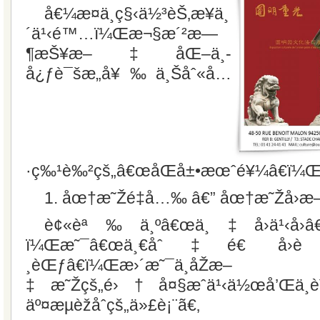
å€¼æ­¤ä¸­ç§‹ä½³èŠ‚æ¥ä¸
´ä¹‹é™…ï¼Œæ¬§æ´²æ—
¶æŠ¥æ–‡åŒ–ä¸­
å¿ƒè¯šæ„å¥‰ä¸Šåˆ«å…
·ç‰¹è‰²çš„â€œåŒå±•æœˆé¥¼â€ï¼Œæ
1. åœ†æ˜Žé‡å…‰ â€” åœ†æ˜Žå›­æ
è¢«èª‰ä¸ºâ€œä¸‡å›­ä¹‹å›­â
ï¼Œæ˜¯â€œä¸€åˆ‡é€ å›­
¸èŒƒâ€ï¼Œæ›´æ˜¯ä¸­åŽæ–
‡æ˜Žçš„é›†å¤§æˆä¹‹ä½œå’Œä
äº¤æµèžåˆçš„ä»£è¡¨ã€‚