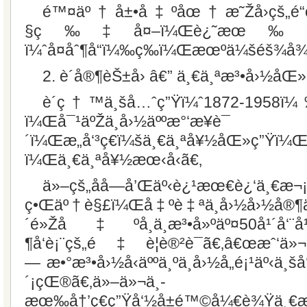
é™¤äº†å±•å‡ºåœ†æ˜Žå›­çš„é“
§ç‰‡å¤–ï¼Œè¿˜æœ‰åäºŒ
ï¼ˆå¤åˆ¶å“ï¼‰ç­‰ï¼Œæœºä¼šéš¾å¾
2. è´å®¶èŠ±å›­ â€” ä¸€ä¸ªæ³•å›½
è´ç†™ä¸šå…ˆç”Ÿï¼ˆ1872-1958ï¼
ï¼Œå¯¹äºŽä¸­å›½äººæ°‘æ¥è¯
´ï¼Œæ„å‘³ç€ï¼šä¸€ä¸ªå¥½åŒ»ç”Ÿï¼
ï¼Œä¸€ä¸ªå¥½æœ‹å‹ã€‚
ä»–çš„åå­—å’Œäº‹è¿¹æœ€è¿‘ä¸€æ¬
ç•Œäº†è§£ï¼Œå‡ºè‡ªä¸­å›½å›½å®¶ä¸»
´é»Žå‡ºå¸­ä¸­æ³•å»ºäº¤50å¹´å‘¨å
¶å‘è¡¨çš„é‡è¦è®²è¯ã€‚â€œæˆ‘ä»
— æ•°æ³•å›½å‹äººä¸ºä¸­å›½å„é¡¹äº‹ä¸šå
´¡çŒ®ã€‚ä»–ä»¬ä¸­
æœ‰å†’ç€ç”Ÿå‘½å±é™©å¼€è¾Ÿä¸€æ