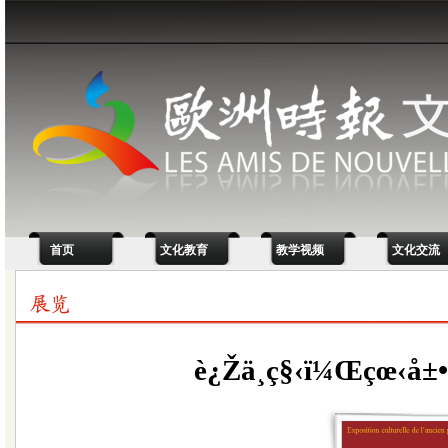
首页
文化教育
教学视频
文化交流
è¿Žä¸­ç§‹ï¼Œçœ‹å±•