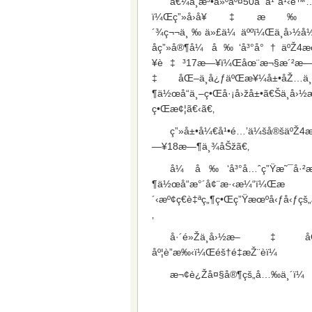
å€¼ä¸­æ³•å»ºäº¤50å‘¨å¹´ä¹‹é™
ï¼Œç”»å›å¥‡æ‰ã€
´¾ç¬¬ä¸‰ä»£ä¼ äººï¼Œä¸­å›½å
åç”»å®¶å¼ å‰‘å³°å°†äºŽ4
¥è‡³17æ—¥ï¼Œåœ¨æ¬§æ´²æ—
‡åŒ–ä¸­å¿ƒäºŒæ¥¼å±•åŽ…ä
¶ä½œå“ä¸–ç•Œå·¡å›žå±•ã€Šä¸­å›
ç•Œæ¢¦ã€‹ã€‚
ç”»å±•å¼€å¹•é…’ä¼šå®šäºŽ4
—¥18æ—¶ä¸¾åŠžã€‚
å¼ å‰‘å³°å…ˆç”Ÿæ˜¯å·²æ•…
¶ä½œå“æ°´å¢¨æ·‹æ¼“ï¼Œæ
´‹æº¢ç€è‡ªç„¶ç•Œç”Ÿæœºå‹ƒå‹ƒç
‚
å·´é»Žä¸­å›½æ–‡åŒ–
åº¦è”æ‰‹ï¼Œéš†é‡æŽ¨èï¼
æ¬¢è¿Žå¤§å®¶çš„å…‰ä¸´ï¼