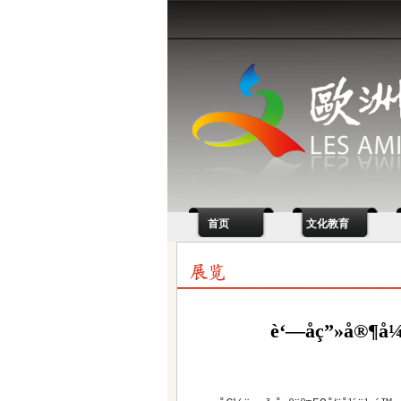
首页
文化教育
è‘—åç”»å®¶å