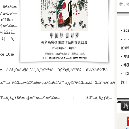
…
特，
é½æ
½“ä»£è‘—
æœˆ16æ—
¶æŠ¥æ–
•
2
¸¾åŠžå…
½æ¢¦ ä¸–
•
2
的未
æœˆ16æ
•
华
•
华
å›½ç”»å¤§å¸ˆå¨„å¸ˆç™½å…ˆç”Ÿçš„äº²ä¼ å¼Ÿå­ï¼Œå…
•
【
š„æ°”æ¯ï¼Œç‹¬å‡ºæ‰‹çœ¼ã€å“å°”ä¸ç¾¤ï¼Œæžå¯Œåˆ›é€ æ€§ã€
旅！
ä¸­å¿ƒã€æ¬§æ´²æ—¶æŠ¥æ–‡åŒ–ä¸­å¿ƒé¦–