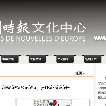
教学视频
文化交流
文化娱乐
场地介绍
返回
»
东西
¼ å‰‘å³°ä½œå“ä¸–ç•Œå·¡å›žå±•
化团
国的
国社