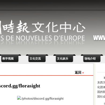
教学视频
文化交流
文化娱乐
场地介绍
返回
»
东西
scord.gg/florasight
化团
国的
国社