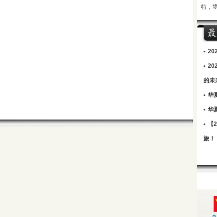
特，
•
2
•
2
的未
•
华
•
华
•
【
旅！