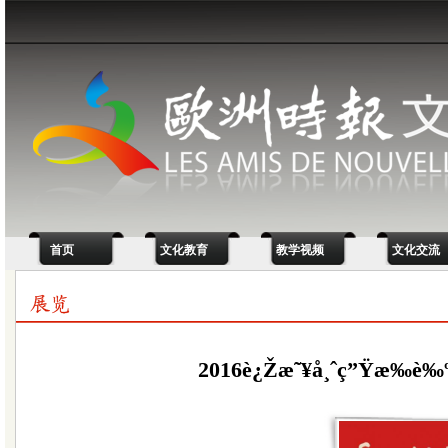
首页
文化教育
教学视频
文化交流
2016è¿Žæ˜¥å¸ˆç”Ÿæ‰è‰º