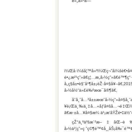
é»„å»ºå—
ï¼Œå·ï¼šå¦™å»ºï¼Œç¬”åï¼šè
é•¿æ²¹ç”»ã€ç¦…æ„å›½ç”»ã
å„ç§å±•è§ˆå¹¶å±¡èŽ·å¤§å¥
å›½å½“ä»£è‰ºæœ¯å®¶ã€‚
åˆå¸ˆå…³å±±æœˆå›½ç
¥è¡Œä¸‰ä¸‡å…«åƒå¤šå…¬é‡Œï¼Œ
ã€æ·±å…¥å¤§æ¼ ä¹¡æ‘åŸŽé•‡ä½
çŽ°ä¸ºäºšæ´²æ–‡åŒ–è‰
å›½ä¹¦ç”»ç ”ç©¶é™¢å¸¸åŠ¡å‰¯é™