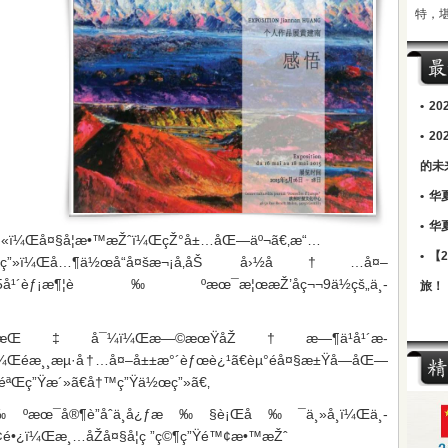
特，
•
2
•
2
的未
•
华
•
华
€•å¤«ï¼Œå¤§å­¦æ•™æŽˆï¼ŒçŽ°å±…åŒ—äº¬ã€‚æ“…
•
【
€é™¶ç“·ç”»ï¼Œå…¶ä½œå“å¤šæ¬¡å‚åŠ å›½å†…å¤–
–ã€‚2015å¹´èƒ¡æ¶¦è‰ºæœ¯æ¦œæŽ’åç¬¬9ä½çš„ä¸­
旅！
”»å¤§å¸ˆæŒ‡å¯¼ï¼Œæ—©æœŸåŽ†æ—¶ä¹å¹´æ­
éæ¸¸æµ·å†…å¤–å±±æ°´èƒœè¿¹ã€èµ°éå¤§æ±Ÿå—åŒ—
“éªŒç”Ÿæ´»ã€å†™ç”Ÿä½œç”»ã€‚
ºæœ¯å®¶è”åˆä¸­å¿ƒæ‰§è¡Œå‰¯ä¸»å¸­ï¼Œä¸­
¢é•¿ï¼Œæ¸…åŽå¤§å­¦ç ”ç©¶ç”Ÿé™¢æ•™æŽˆ