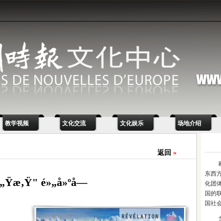
教学视频
文化交流
文化娱乐
场地介绍
返回
»
东西
„Ÿæ‚Ÿ" é»„å»ºå—
化团
国的
国社