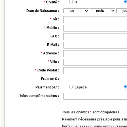
*
Civilité :
H
Date de Naissance :
*
Tél :
*
Mobile :
FAX :
E-Mail :
*
Adresse :
*
Ville :
*
Code Postal :
Frais en € :
-
Paiement par :
Espece
Infos complémentaires :
Tous les champs
*
sont obligatoires
Paiement nécessaire préalable pour s’in
Forfait par session, sans remboursemen