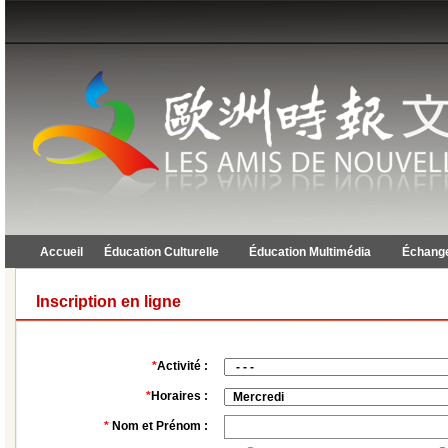
Accueil
Éducation Culturelle
Éducation Multimédia
Échange
Inscription en ligne
*
Activité :
*
Horaires :
*
Nom et Prénom :