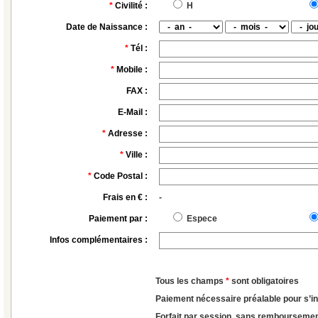
*
Civilité :
H
Date de Naissance :
*
Tél :
*
Mobile :
FAX :
E-Mail :
*
Adresse :
*
Ville :
*
Code Postal :
Frais en € :
-
Paiement par :
Espece
Infos complémentaires :
Tous les champs
*
sont obligatoires
Paiement nécessaire préalable pour s’in
Forfait par session, sans remboursemen