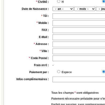
*
Civilité :
H
Date de Naissance :
*
Tél :
*
Mobile :
FAX :
E-Mail :
*
Adresse :
*
Ville :
*
Code Postal :
Frais en € :
-
Paiement par :
Espece
Infos complémentaires :
Tous les champs
*
sont obligatoires
Paiement nécessaire préalable pour s’in
Forfait par session, sans remboursemen