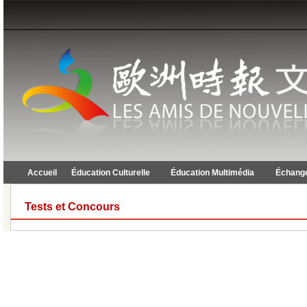
Accueil
Éducation Culturelle
Éducation Multimédia
Échange
Tests et Concours