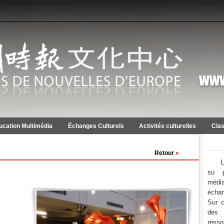
ucation Multimédia
Échanges Culturels
Activités culturelles
Clas
Retour
»
L
su p
médi
échan
Sur c
des 
ress