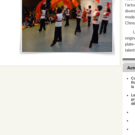
l’act
divers
mode 
Chino
U
origi
plate
talent
Act
Co
Ro
la
Le
pr
dé