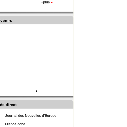
+plus
»
venirs
•
ès direct
Journal des Nouvelles d’Europe
Frence Zone