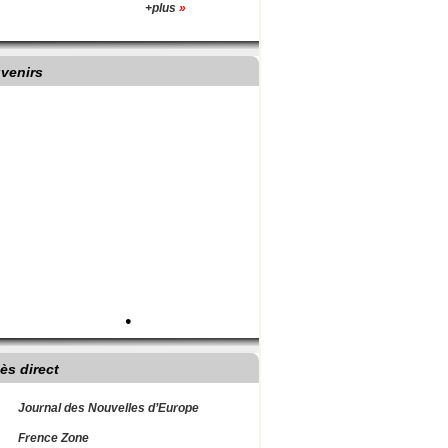
+plus
»
venirs
•
ès direct
Journal des Nouvelles d’Europe
Frence Zone