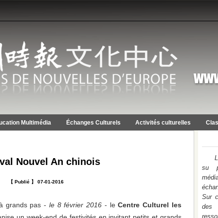
ucation Multimédia
Échanges Culturels
Activités culturelles
Clas
L
val Nouvel An chinois
su p
médi
【 Publié 】 07-01-2016
échan
Sur c
 à grands pas -
le 8 février 2016
- le
Centre Culturel les
des 
ress
nise un week-end de festivités en invitant petits et grands