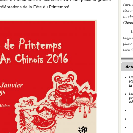
l’act
 célébrations de la Fête du Printemps!
divers
mode 
Chino
U
origi
plate
talent
Act
Co
Ro
la
Le
pr
dé