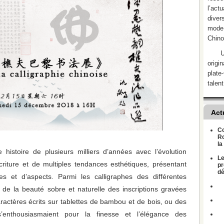
l’act
divers
mode 
Chino
U
origi
plate
talent
Act
Co
Ro
la
 histoire de plusieurs milliers d’années avec l’évolution
Le
criture et de multiples tendances esthétiques, présentant
pr
dé
es et d’aspects. Parmi les calligraphes des différentes
nt de la beauté sobre et naturelle des inscriptions gravées
aractères écrits sur tablettes de bambou et de bois, ou des
’enthousiasmaient pour la finesse et l’élégance des