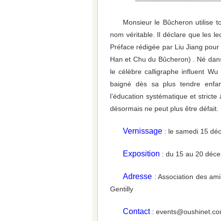
Monsieur le Bûcheron utilise 
nom véritable. Il déclare que les le
Préface rédigée par Liu Jiang pour 
Han et Chu du Bûcheron) . Né dans
le célèbre calligraphe influent Wu
baigné dès sa plus tendre enfan
l’éducation systématique et stricte
désormais ne peut plus être défait.
Vernissage
: le samedi 15 dé
Exposition
: du 15 au 20 déc
Adresse
: Association des am
Gentilly
Contact
: events@oushinet.c