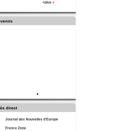
+plus
»
venirs
•
ès direct
Journal des Nouvelles d’Europe
Frence Zone