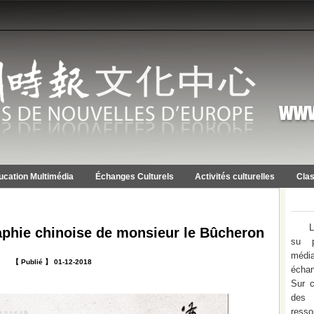
ucation Multimédia
Échanges Culturels
Activités culturelles
Clas
L
raphie chinoise de monsieur le Bûcheron
su p
médi
【 Publié 】 01-12-2018
échan
Sur c
des 
ress