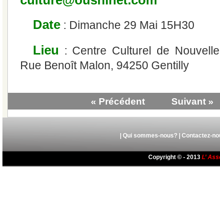
Date
: Dimanche 29 Mai 15H30
Lieu
: Centre Culturel de Nouvell
Rue Benoît Malon, 94250 Gentilly
« Précédent
Suivant »
|
Qui sommes-nous?
|
Contactez-no
Copyright © - 2013
L’ Ass