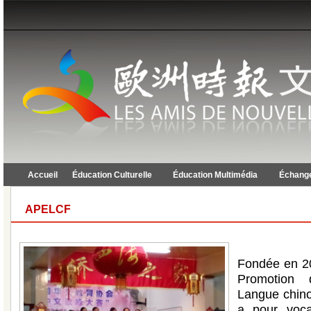
Accueil
Éducation Culturelle
Éducation Multimédia
Échange
APELCF
Fondée en 20
Promotion 
Langue chin
a pour voca