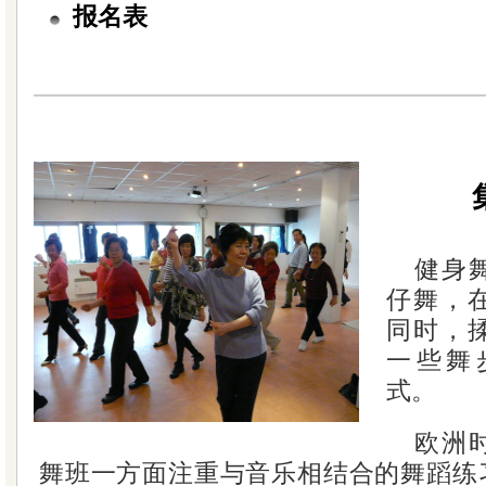
报名表
健身
仔舞，
同时，
一些舞
式。
欧洲
舞班一方面注重与音乐相结合的舞蹈练