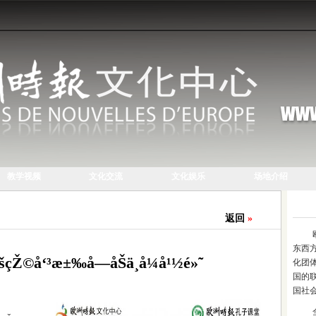
教学视频
文化交流
文化娱乐
场地介绍
返回
»
东西
¼šçŽ©å‘³æ±‰å­—åŠä¸­å¼å¹½é»˜
化团
国的
国社