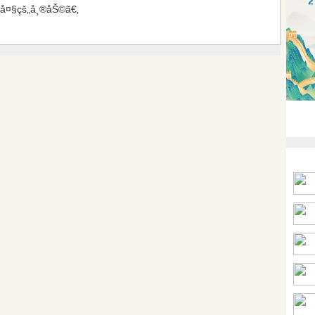
ˆå¤§çš„å¸®åŠ©ã€‚