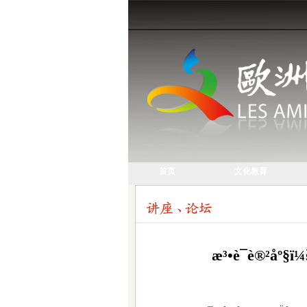
首页
文化教育
æ³•è¯­è®²åº§ï