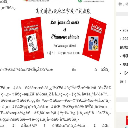
»Šä¸­
特，
ˆã€ä¸­
•
2
•
2
的未
•
华
•
华
˜çš„åŒºåˆ«ï¼Œå°½åœ¨ã€ŠçŽ©å‘³æ±‰å­—åŠä¸­
•
【
旅！
¼Œä¸­æ–‡åå­—ï¼šèœœé›ªå„¿ï¼Œå‡ºç”ŸäºŽæ³•å›½å·´é»Žã€
‡ç»„ç»‡ã€ç»æµŽåˆä½œä¸Žå‘å±•ç»„ç»‡ç­‰å¤šä¸ªå›½é™…
‡ã€è‹±æ–‡ã€è¥¿ç­ç‰™æ–‡ã€æ—¥æ–‡ï¼Œå¹¶æ›¾åœ¨ä¸­
­¦ä¹ ä¸­æ–‡ï¼Œçƒ­çˆ±ä¸­å›½æ–‡åŒ–ï¼Œç›®å‰äºŽä¸­å›½æ‹…
‡åŒ–äº¤æµä½¿è€…ã€‚å¥¹æ›¾å‡ºç‰ˆè¿‡ä¸¤éƒ¨å…³äºŽä¸­
„ä¹¦ç±ï¼šã€Šæ—¶é«¦çš„ä¸­å›½ã€‹å’Œã€Šä¸­
¦ä¹ ä¸­æ–‡åŠæƒ³äº†è§£åœ°é“ä¸­å›½æ–‡åŒ–