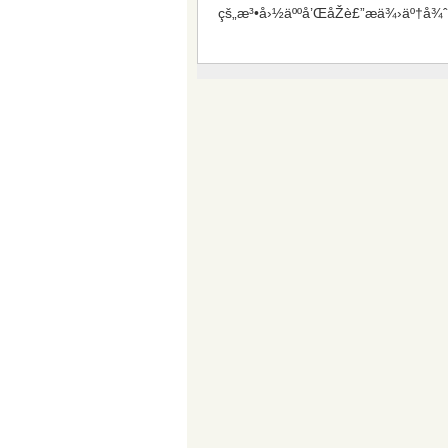
çš„æ³•å›½äººå’ŒåŽè£”æä¾›äº†å¾