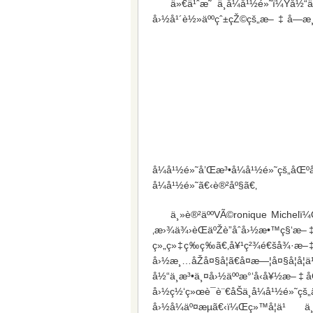
ä»€ä¹ˆæ˜¯ä¸­å¼å¹½é»˜ï¼Ÿå½“ä
å›½å¹´è½»äººçˆ±çŽ©çš„æ–‡å­—æ¸¸æ
å¼å¹½é»˜å’Œæ³•å¼å¹½é»
å¼å¹½é»˜ã€‹è®²åº§ã€‚
ä¸»è®²äººVÃ©ronique Michelï
‚æ›¾ä¾›èŒäºŽè”åˆå›½æ•™ç§‘æ–
ç»„ç»‡ç­‰ç­‰ã€‚å¥¹ç²¾é€šå¾·æ–
å›½æ¸…åŽå¤§å­¦ã€å¤æ—¦å¤§å­¦å
å½“ä¸­æ³•ä¸¤å›½äººæ°‘å‹å¥½æ–
å›½ç½‘ç»œè¯­è¨€åŠä¸­å¼å¹½é»˜çš
å›½å¼äº¤æµã€‹ï¼Œç»™å­