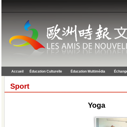
Accueil
Éducation Culturelle
Éducation Multimédia
Échange
Sport
Yoga