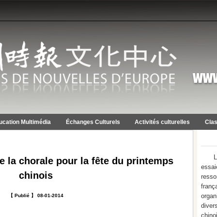
ucation Multimédia
Échanges Culturels
Activités culturelles
Clas
L
e la chorale pour la fête du printemps
essa
chinois
resso
franç
orga
【 Publié 】 08-01-2014
diver
chino