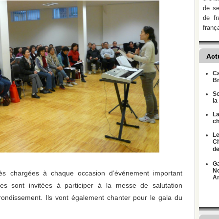
de se
de fr
franç
Act
Ca
B
So
la
La
ch
Le
Ch
de
Ga
No
très chargées à chaque occasion d’événement important
Am
es sont invitées à participer à la messe de salutation
rondissement. Ils vont également chanter pour le gala du