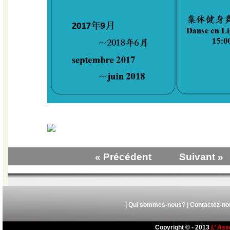
« Précédent
Suivant »
|
Qui sommes-nous?
|
Contactez-no
Copyright © - 2013
L’ Ass