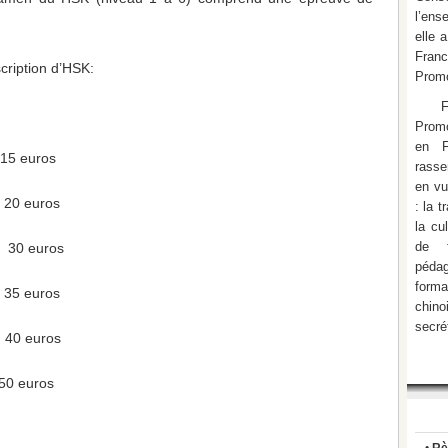
l’ens
elle 
Fran
scription d’HSK:
Promo
Promo
en F
15 euros
rasse
en vu
 20 euros
: la 
la cu
de f
， 30 euros
pédag
form
 35 euros
chino
secré
 40 euros
50 euros