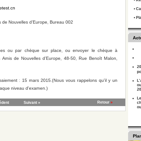
•
Règ
etest.cn
•
Ca
•
Pl
s de Nouvelles d’Europe, Bureau 002
Act
es ou par chèque sur place, ou envoyer le chèque à
es Amis de Nouvelles d’Europe, 48-50, Rue Benoît Malon,
20
po
e paiement : 15 mars 2015.(Nous vous rappelons qu'il y un
L'
ou
chaque niveau d'examen.)
2
Le
Retour
»
édent
Suivant »
ch
ou
Pla