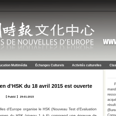
ucation Multimédia
Échanges Culturels
Activités culturelles
Clas
P
men d’HSK du 18 avril 2015 est ouverte
mand
resso
【 Publié 】 29-01-2015
acqué
résu
les d’Europe organise le HSK (Nouveau Test d’Evaluation
(Bure
Conse
’examen du HSK (niveau 1 à 6) comprend une épreuve de