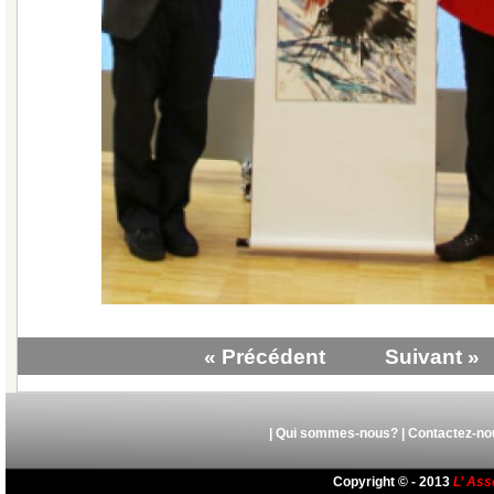
« Précédent
Suivant »
|
Qui sommes-nous?
|
Contactez-no
Copyright © - 2013
L’ Ass