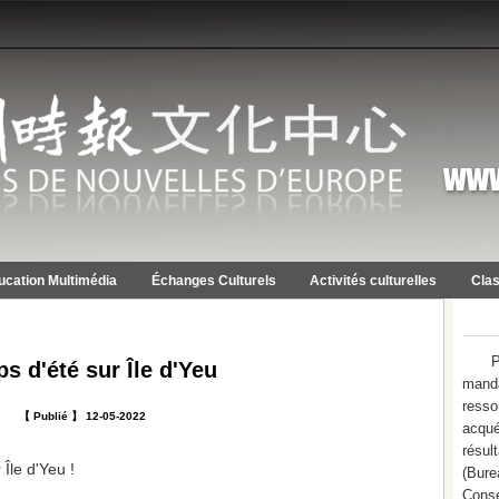
ucation Multimédia
Échanges Culturels
Activités culturelles
Clas
P
s d'été sur Île d'Yeu
mand
resso
【 Publié 】 12-05-2022
acqué
résu
Île d'Yeu !
(Bure
Conse