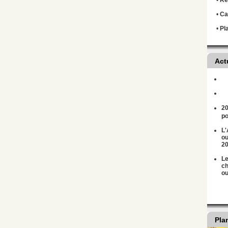
•
Règ
•
Ca
•
Pl
Act
20
po
L'
ou
2
Le
ch
ou
Pla