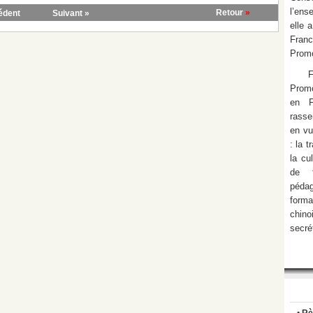
l’ens
Retour
»
édent
Suivant »
elle 
Fran
Promo
Promo
en F
rasse
en vu
: la 
la cu
de f
pédag
form
chino
secré