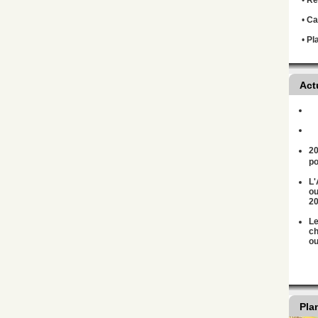
•
Règ
•
Ca
•
Pl
Act
20
po
L'
ou
2
Le
ch
ou
Pla