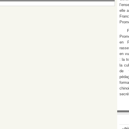
l’ens
elle 
Fran
Promo
Promo
en F
rasse
en vu
: la 
la cu
de f
pédag
form
chino
secré