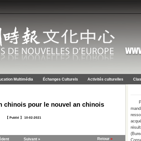
ucation Multimédia
Échanges Culturels
Activités culturelles
Clas
P
n chinois pour le nouvel an chinois
mand
resso
【 Publié 】 10-02-2021
acqué
résu
(Bure
Retour
»
édent
Suivant »
Conse