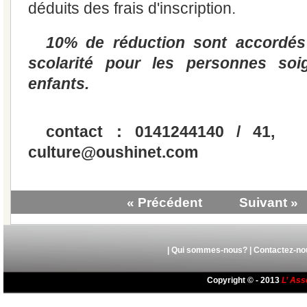
déduits des frais d'inscription.
10% de réduction sont accordés 
scolarité pour les personnes soi
enfants.
contact：0141244140 /
culture@oushinet.com
« Précédent
Suivant »
|
Qui sommes-nous?
|
Contactez-no
Copyright © - 2013
L’ Ass