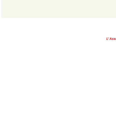
|
Qui sommes-nous?
|
Contactez-no
Copyright © - 2013
L’ Ass