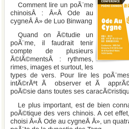
Comment lire un poÃ¨me
chinoisÂ : Â«Â Ode au
cygneÂ Â» de Luo Binwang
Quand on Ã©tudie un
poÃ¨me, il faudrait tenir
compte de plusieurs
Ã©lÃ©mentsÂ : rythmes,
rimes, images et surtout, les
types de vers. Pour lire les poÃ¨mes
intÃ©rÃªt Ã observer et Ã apprÃ©
poÃ©sie dans toutes ses caracÃ©ristique
Le plus important, est de bien con
poÃ©tique des vers chinois. A cet effet
choisi Â«Â Ode au cygneÂ Â», un quatr