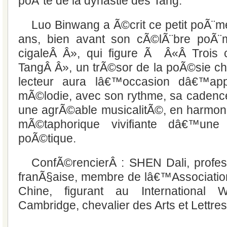
poÃ¨te de la dynastie des Tang.
Luo Binwang a Ã©crit ce petit poÃ
ans, bien avant son cÃ©lÃ¨bre po
cigaleÂ Â», qui figure Ã Â«Â Trois
TangÂ Â», un trÃ©sor de la poÃ©sie chi
lecteur aura lâ€™occasion dâ€™app
mÃ©lodie, avec son rythme, sa cadence 
une agrÃ©able musicalitÃ©, en harmon
mÃ©taphorique vivifiante dâ€™une
poÃ©tique.
ConfÃ©rencierÂ : SHEN Dali, profess
franÃ§aise, membre de lâ€™Associatio
Chine, figurant au Internationa
Cambridge, chevalier des Arts et Lettre