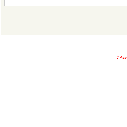
|
Qui sommes-nous?
|
Contactez-no
Copyright © - 2013
L’ Ass