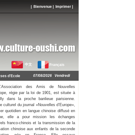
| Bienvenue |
Imprimer
|
中文
Français
07/08/2026 Vendredi
ses d'Ecole
L’Association des Amis de Nouvelles
ope, régie par la loi de 1901, est située à
illy dans la proche banlieue parisienne.
e culturel du journal «Nouvelles d’Europe»,
er quotidien en langue chinoise diffusé en
pe, elle a pour mission les échanges
rels franco-chinois et la transmission de la
isation chinoise aux enfants de la seconde
ration, née en France. Elle essaye