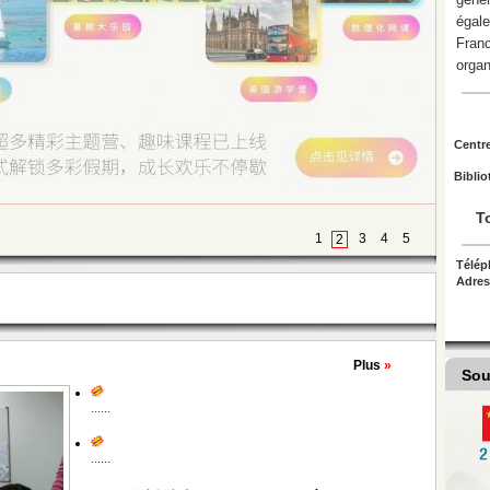
égale
Fran
organ
Centre
Biblio
T
1
3
4
5
2
Télé
Adre
Plus
»
Sou
......
......