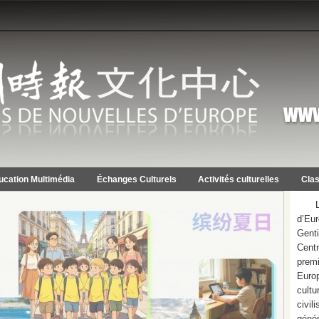
ucation Multimédia
Échanges Culturels
Activités culturelles
Clas
d’Eur
Gent
Centr
premi
Euro
cultu
civil
géné